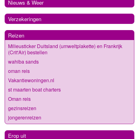
Nieuws & Weer
Verzekeringen
Reizen
Milieusticker Duitsland (umweltplakette) en Frankrijk
(Crit'Air) bestellen
wahiba sands
oman reis
Vakantiewoningen.nl
st maarten boat charters
Oman reis
gezinsreizen
jongerenreizen
Erop uit