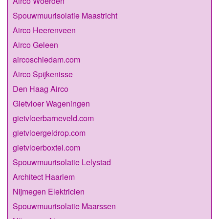
Airco Woerden
Spouwmuurisolatie Maastricht
Airco Heerenveen
Airco Geleen
aircoschiedam.com
Airco Spijkenisse
Den Haag Airco
Gietvloer Wageningen
gietvloerbarneveld.com
gietvloergeldrop.com
gietvloerboxtel.com
Spouwmuurisolatie Lelystad
Architect Haarlem
Nijmegen Elektricien
Spouwmuurisolatie Maarssen