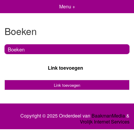
Menu +
Boeken
Boeken
Link toevoegen
Link toevoegen
Copyright © 2025 Onderdeel van
BaakmanMedia
&
Vrolijk Internet Services