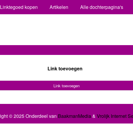
Linktegoed kopen
Artikelen
Alle dochterpagina's
Link toevoegen
Link toevoegen
ight © 2025 Onderdeel van
BaakmanMedia
&
Vrolijk Internet S