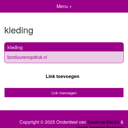
Menu +
kleding
kleding
borduurenopdruk.nl
Link toevoegen
Link toevoegen
Copyright © 2025 Onderdeel van
BaakmanMedia
&
Vrolijk Internet Services