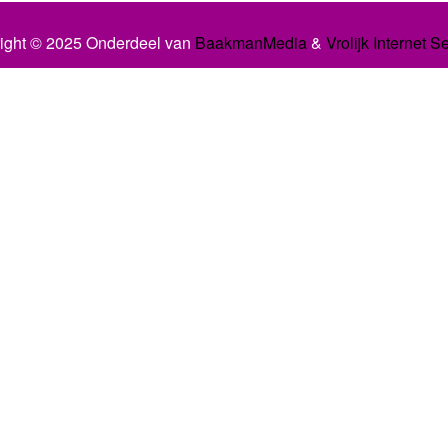
ight © 2025 Onderdeel van
BaakmanMedia
&
Vrolijk Internet S